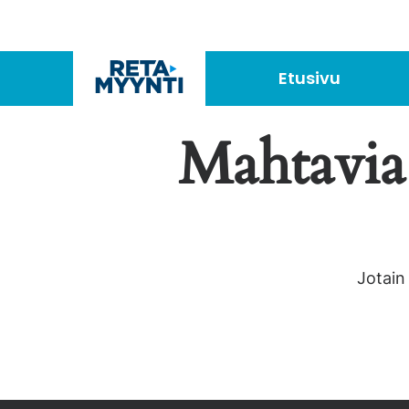
Jump
to
content
Etusivu
Mahtavia 
Jotain