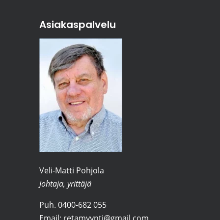
Asiakaspalvelu
Veli-Matti Pohjola
Johtaja, yrittäjä
Puh.
0400-682 055
Email:
retamyynti@gmail.com