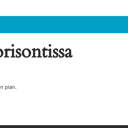
risontissa
n pian.