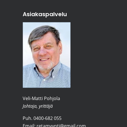
Asiakaspalvelu
Veli-Matti Pohjola
Johtaja, yrittäjä
Puh.
0400-682 055
Email:
retamyynti@gmail.com