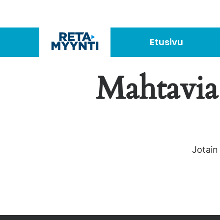
Jump
to
content
Etusivu
Mahtavia 
Jotain