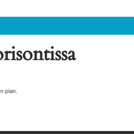
risontissa
n pian.